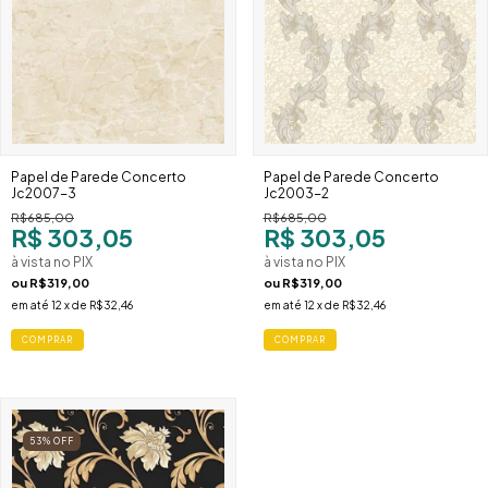
Papel de Parede Concerto
Papel de Parede Concerto
Jc2007-3
Jc2003-2
R$685,00
R$685,00
R$ 303,05
R$ 303,05
à vista no PIX
à vista no PIX
ou
R$319,00
ou
R$319,00
em até
12
x de
R$32,46
em até
12
x de
R$32,46
53
%
OFF