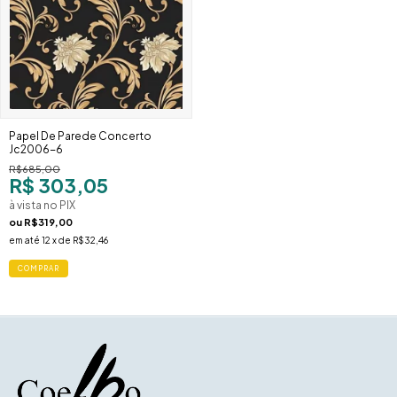
Papel De Parede Concerto
Jc2006-6
R$685,00
R$ 303,05
à vista no PIX
ou
R$319,00
em até
12
x de
R$32,46