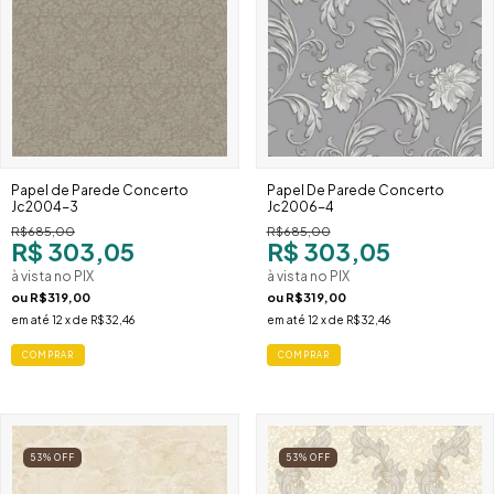
Papel de Parede Concerto
Papel De Parede Concerto
Jc2004-3
Jc2006-4
R$685,00
R$685,00
R$ 303,05
R$ 303,05
à vista no PIX
à vista no PIX
ou
R$319,00
ou
R$319,00
em até
12
x de
R$32,46
em até
12
x de
R$32,46
53
%
OFF
53
%
OFF