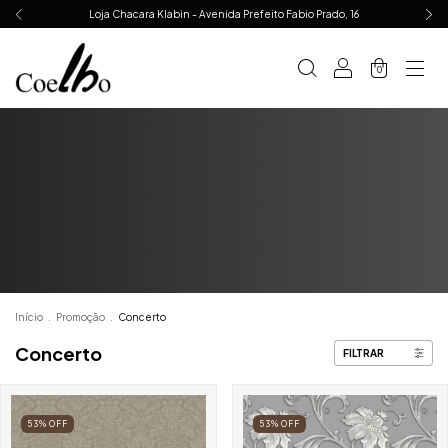
Loja Chacara Klabin - Avenida Prefeito Fabio Prado, 16
0
Início
.
Promoção
.
Concerto
Concerto
FILTRAR
53
%
OFF
53
%
OFF