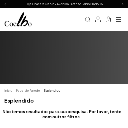
Loja Chacara Klabin - Avenida Prefeito Fabio Prado, 16
0
Início
.
Papel de Parede
.
Esplendido
Esplendido
Não temos resultados para sua pesquisa. Por favor, tente
com outros filtros.