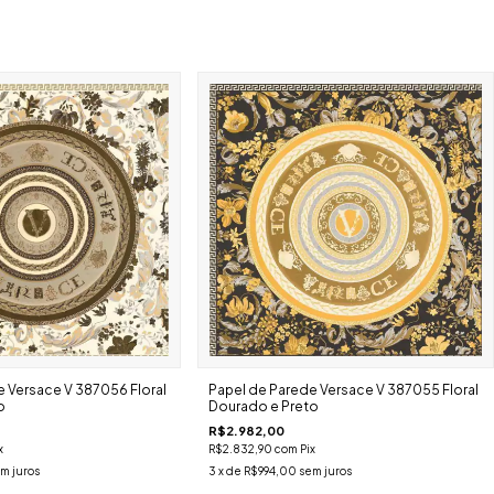
 Versace V 387056 Floral
Papel de Parede Versace V 387055 Floral
o
Dourado e Preto
R$2.982,00
x
R$2.832,90
com
Pix
m juros
3
x de
R$994,00
sem juros