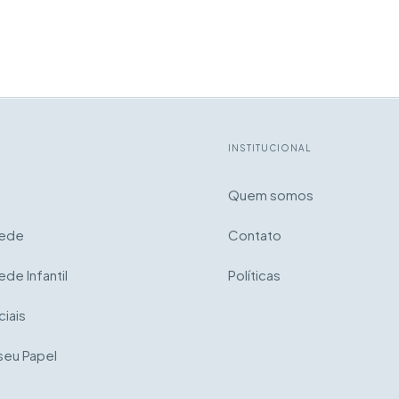
INSTITUCIONAL
Quem somos
rede
Contato
ede Infantil
Políticas
iais
seu Papel