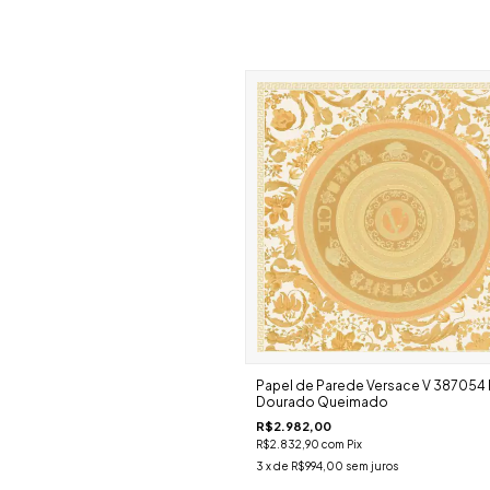
Papel de Parede Versace V 387054 F
Dourado Queimado
R$2.982,00
R$2.832,90
com
Pix
3
x de
R$994,00
sem juros