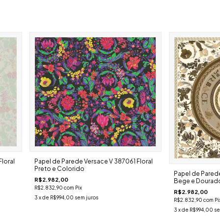
loral
Papel de Parede Versace V 387061 Floral
Preto e Colorido
Papel de Parede
R$2.982,00
Bege e Dourad
R$2.832,90
com
Pix
R$2.982,00
3
x de
R$994,00
sem juros
R$2.832,90
com
Pi
3
x de
R$994,00
se