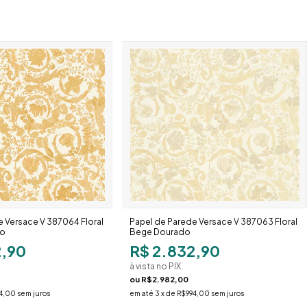
 Versace V 387064 Floral
Papel de Parede Versace V 387063 Floral
so
Bege Dourado
2,90
R$ 2.832,90
à vista no PIX
ou
R$2.982,00
4,00
sem juros
em até
3
x de
R$994,00
sem juros