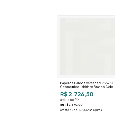
Papel de Parede Versace V 935231
Geométrico Labirinto Branco Gelo
R$ 2.726,50
à vista no PIX
ou
R$2.870,00
em até
3
x de
R$956,67
sem juros