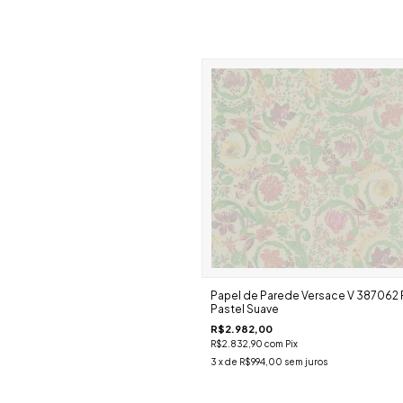
Papel de Parede Versace V 387062 F
Pastel Suave
R$2.982,00
R$2.832,90
com
Pix
3
x de
R$994,00
sem juros