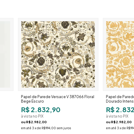
Papel de Parede Versace V 387066 Floral
Papel de Parede
Bege Escuro
Dourado Inten
R$ 2.832,90
R$ 2.83
à vista no PIX
à vista no PIX
ou
R$2.982,00
ou
R$2.982,00
em até
3
x de
R$994,00
sem juros
em até
3
x de
R$99