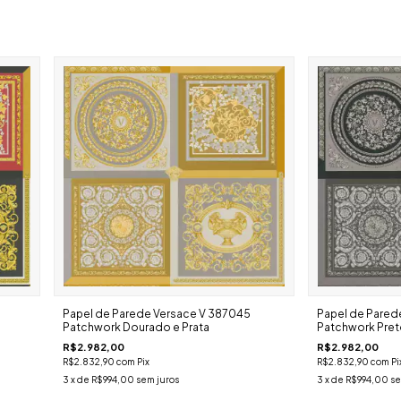
Papel de Parede Versace V 387045
Papel de Pared
Patchwork Dourado e Prata
Patchwork Preto
R$2.982,00
R$2.982,00
R$2.832,90
com
Pix
R$2.832,90
com
Pi
3
x de
R$994,00
sem juros
3
x de
R$994,00
se