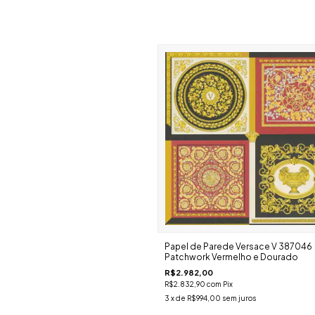
Papel de Parede Versace V 387046
Patchwork Vermelho e Dourado
R$2.982,00
R$2.832,90
com
Pix
3
x de
R$994,00
sem juros