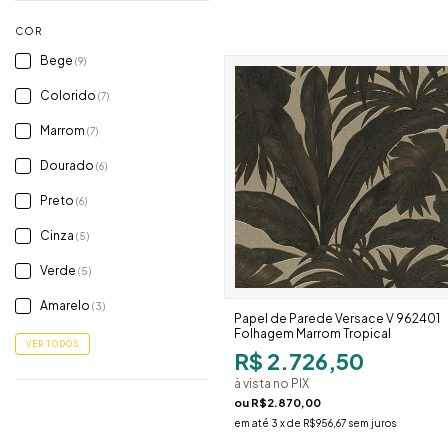
COR
Bege
(9)
Colorido
(7)
Marrom
(7)
Dourado
(6)
Preto
(6)
Cinza
(5)
Verde
(5)
Amarelo
(3)
Papel de Parede Versace V 962401
Folhagem Marrom Tropical
VER TODOS
R$ 2.726,50
à vista no PIX
ou
R$2.870,00
em até
3
x de
R$956,67
sem juros