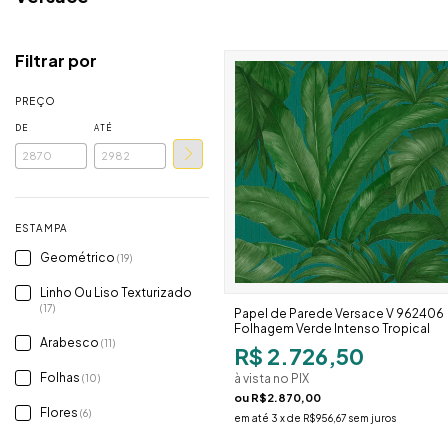
Filtrar por
PREÇO
DE
ATÉ
ESTAMPA
Geométrico
(19)
Linho Ou Liso Texturizado
(17)
Papel de Parede Versace V 962406
Folhagem Verde Intenso Tropical
Arabesco
(11)
R$ 2.726,50
Folhas
à vista no PIX
(10)
ou
R$2.870,00
Flores
(6)
em até
3
x de
R$956,67
sem juros