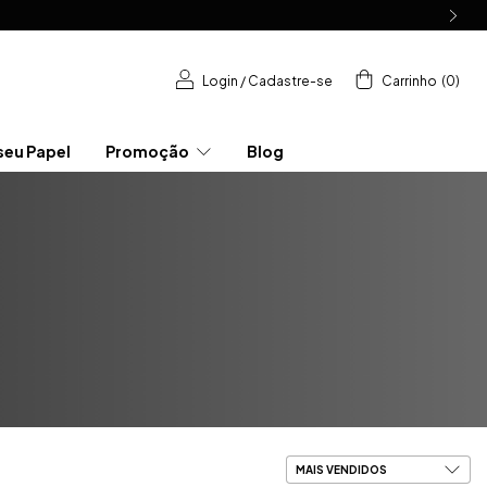
Login
/
Cadastre-se
Carrinho
(
0
)
seu Papel
Promoção
Blog