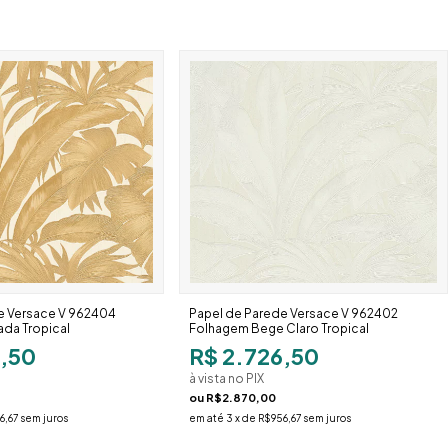
e Versace V 962404
Papel de Parede Versace V 962402
da Tropical
Folhagem Bege Claro Tropical
6,50
R$ 2.726,50
à vista no PIX
ou
R$2.870,00
6,67
sem juros
em até
3
x de
R$956,67
sem juros