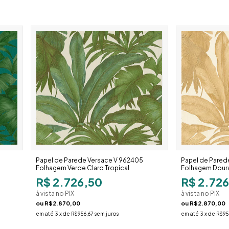
Papel de Parede Versace V 962405
Papel de Pared
Folhagem Verde Claro Tropical
Folhagem Doura
R$ 2.726,50
R$ 2.72
à vista no PIX
à vista no PIX
ou
R$2.870,00
ou
R$2.870,00
em até
3
x de
R$956,67
sem juros
em até
3
x de
R$95