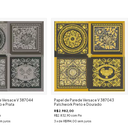
e Versace V 387044
Papel de Parede Versace V 387043
 e Prata
Patchwork Preto e Dourado
R$2.982,00
x
R$2.832,90
com
Pix
m juros
3
x de
R$994,00
sem juros