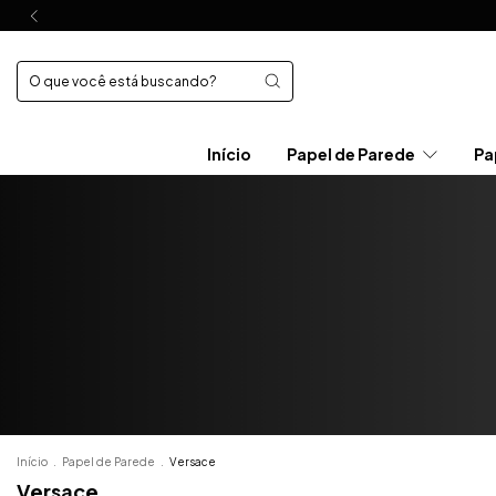
Início
Papel de Parede
Pa
Início
.
Papel de Parede
.
Versace
Versace