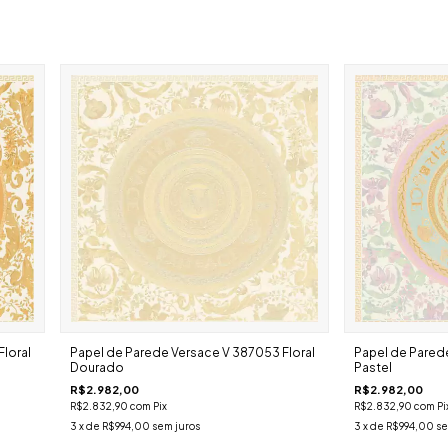
loral
Papel de Parede Versace V 387053 Floral
Papel de Parede
Dourado
Pastel
R$2.982,00
R$2.982,00
R$2.832,90
com
Pix
R$2.832,90
com
Pi
3
x de
R$994,00
sem juros
3
x de
R$994,00
se