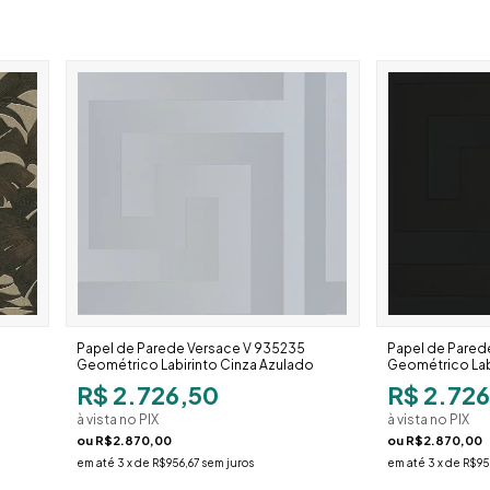
Papel de Parede Versace V 935235
Papel de Pared
Geométrico Labirinto Cinza Azulado
Geométrico Lab
R$ 2.726,50
R$ 2.72
à vista no PIX
à vista no PIX
ou
R$2.870,00
ou
R$2.870,00
em até
3
x de
R$956,67
sem juros
em até
3
x de
R$95