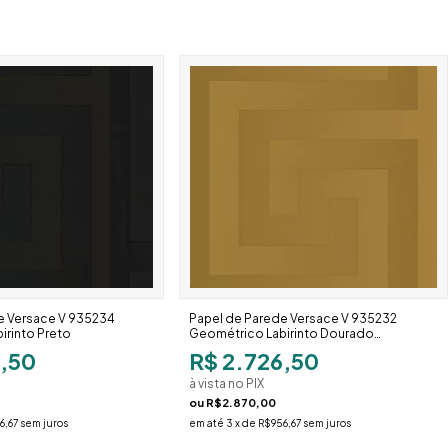
e Versace V 935234
Papel de Parede Versace V 935232
irinto Preto
Geométrico Labirinto Dourado
Queimado
6,50
R$ 2.726,50
à vista no PIX
ou
R$2.870,00
6,67
sem juros
em até
3
x de
R$956,67
sem juros