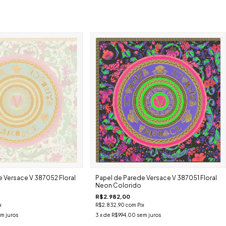
 Versace V 387052 Floral
Papel de Parede Versace V 387051 Floral
Neon Colorido
R$2.982,00
x
R$2.832,90
com
Pix
m juros
3
x de
R$994,00
sem juros