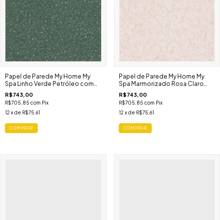
Papel de Parede My Home My
Papel de Parede My Home My
Spa Linho Verde Petróleo com
Spa Marmorizado Rosa Claro
Respingos 387021
387015
R$743,00
R$743,00
R$705,85
com
Pix
R$705,85
com
Pix
12
x de
R$75,61
12
x de
R$75,61