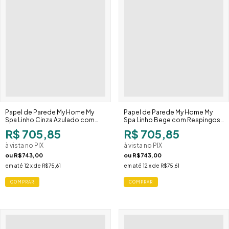
Papel de Parede My Home My
Papel de Parede My Home My
Spa Linho Cinza Azulado com
Spa Linho Bege com Respingos
Respingos 387025
Dourados 387024
R$ 705,85
R$ 705,85
à vista no PIX
à vista no PIX
ou
R$743,00
ou
R$743,00
em até
12
x de
R$75,61
em até
12
x de
R$75,61