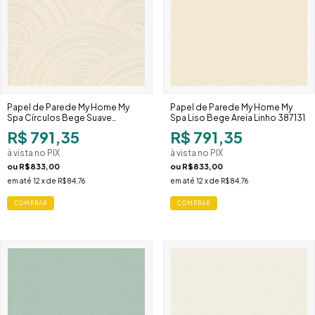
Papel de Parede My Home My
Papel de Parede My Home My
Spa Círculos Bege Suave
Spa Liso Bege Areia Linho 387131
386963
R$ 791,35
R$ 791,35
à vista no PIX
à vista no PIX
ou
R$833,00
ou
R$833,00
em até
12
x de
R$84,76
em até
12
x de
R$84,76