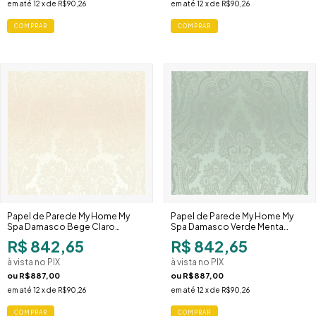
em até
12
x de
R$90,26
em até
12
x de
R$90,26
Papel de Parede My Home My
Papel de Parede My Home My
Spa Damasco Bege Claro
Spa Damasco Verde Menta
387082
387081
R$ 842,65
R$ 842,65
à vista no PIX
à vista no PIX
ou
R$887,00
ou
R$887,00
em até
12
x de
R$90,26
em até
12
x de
R$90,26