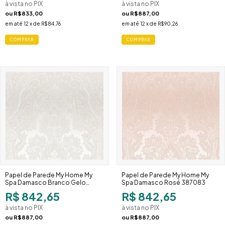
à vista no PIX
à vista no PIX
ou
R$833,00
ou
R$887,00
em até
12
x de
R$84,76
em até
12
x de
R$90,26
Papel de Parede My Home My
Papel de Parede My Home My
Spa Damasco Branco Gelo
Spa Damasco Rosé 387083
387084
R$ 842,65
R$ 842,65
à vista no PIX
à vista no PIX
ou
R$887,00
ou
R$887,00