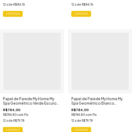
Papel de Parede My Home My
Papel de Parede My Home My
Spa Geométrico Verde Escuro
Spa Geométrico Branco
Dourado Art Déco 386993
Dourado Art Déco 386992
R$784,00
R$784,00
R$744,80
com
Pix
R$744,80
com
Pix
12
x de
R$79,78
12
x de
R$79,78