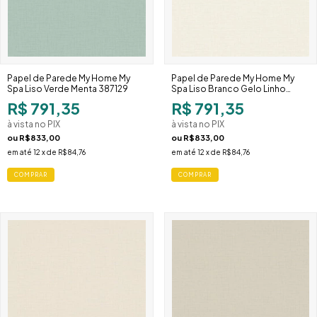
Papel de Parede My Home My
Papel de Parede My Home My
Spa Liso Verde Menta 387129
Spa Liso Branco Gelo Linho
387128
R$ 791,35
R$ 791,35
à vista no PIX
à vista no PIX
ou
R$833,00
ou
R$833,00
em até
12
x de
R$84,76
em até
12
x de
R$84,76