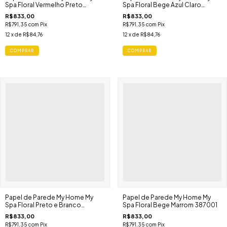
387004
387003
R$833,00
R$833,00
R$791,35
com
Pix
R$791,35
com
Pix
12
x de
R$84,76
12
x de
R$84,76
Papel de Parede My Home My
Papel de Parede My Home My
Spa Floral Preto e Branco
Spa Floral Bege Marrom 387001
387002
R$833,00
R$833,00
R$791,35
com
Pix
R$791,35
com
Pix
12
x de
R$84,76
12
x de
R$84,76