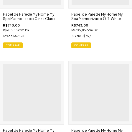
Papel de Parede My Home My
Papel de Parede My Home My
Spa Marmorizado Cinza Claro
Spa Marmorizado Off-White
387012
387011
R$743,00
R$743,00
R$705,85
com
Pix
R$705,85
com
Pix
12
x de
R$75,61
12
x de
R$75,61
Papel de Parede My Home My
Papel de Parede My Home My
Spa Floral Vermelho Preto
Spa Floral Bege Azul Claro