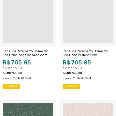
Papel de Parede My Home My
Papel de Parede My Home My
Spa Linho Bege Rosado com
Spa Linho Branco com
Respingos 387023
Respingos 387022
R$ 705,85
R$ 705,85
à vista no PIX
à vista no PIX
ou
R$743,00
ou
R$743,00
em até
12
x de
R$75,61
em até
12
x de
R$75,61