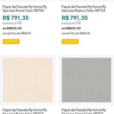
Papel de Parede My Home My
Papel de Parede My Home My
Spa Liso Rosé Claro 387125
Spa Liso Branco Gelo 387124
R$ 791,35
R$ 791,35
à vista no PIX
à vista no PIX
ou
R$833,00
ou
R$833,00
em até
12
x de
R$84,76
em até
12
x de
R$84,76
Papel de Parede My Home My
Papel de Parede My Home My
Spa Liso Bege Areia 387123
Spa Liso Cinza Claro 387122