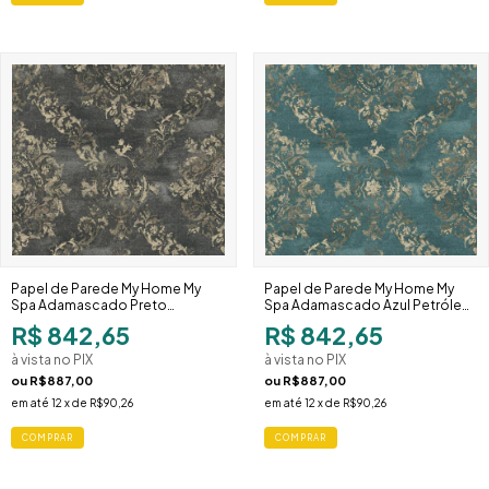
Papel de Parede My Home My
Papel de Parede My Home My
Spa Adamascado Preto
Spa Adamascado Azul Petróleo
Dourado 387074
Dourado 387073
R$ 842,65
R$ 842,65
à vista no PIX
à vista no PIX
ou
R$887,00
ou
R$887,00
em até
12
x de
R$90,26
em até
12
x de
R$90,26