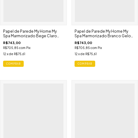
Papel de Parede My Home My
Papel de Parede My Home My
Spa Marmorizado Bege Claro
Spa Marmorizado Branco Gelo
387014
387013
R$743,00
R$743,00
R$705,85
com
Pix
R$705,85
com
Pix
12
x de
R$75,61
12
x de
R$75,61