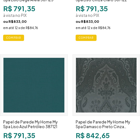
R$ 791,35
R$ 791,35
à vista no PIX
à vista no PIX
ou
R$833,00
ou
R$833,00
em até
12
x de
R$84,76
em até
12
x de
R$84,76
Papel de Parede My Home My
Papel de Parede My Home My
Spa Liso Azul Petróleo 387121
Spa Damasco Preto Cinza
387085
R$ 791,35
R$ 842,65