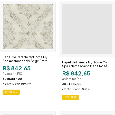
Papel de Parede My Home My
Papel de Parede My Home My
Spa Adamascado Bege Prata
Spa Adamascado Bege Rosé
387072
387071
R$ 842,65
R$ 842,65
à vista no PIX
à vista no PIX
ou
R$887,00
ou
R$887,00
em até
12
x de
R$90,26
em até
12
x de
R$90,26