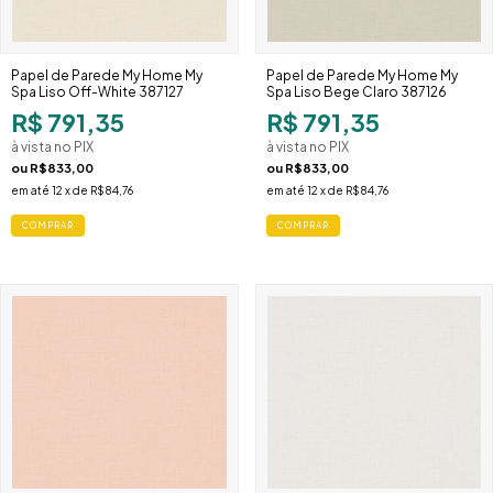
Papel de Parede My Home My
Papel de Parede My Home My
Spa Liso Off-White 387127
Spa Liso Bege Claro 387126
R$ 791,35
R$ 791,35
à vista no PIX
à vista no PIX
ou
R$833,00
ou
R$833,00
em até
12
x de
R$84,76
em até
12
x de
R$84,76