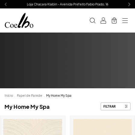
Loja Chacara Klabin - Avenida Prefeito Fabio Prado, 16
0
Início
.
Papel de Parede
.
My Home My Spa
My Home My Spa
FILTRAR