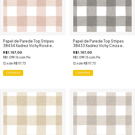
Papel de Parede Top Stripes
Papel de Parede Top Stripes
38434 Xadrez Vichy Rosé e
38433 Xadrez Vichy Cinza e
Branco
Branco
R$1.157,00
R$1.157,00
R$1.099,15
com
Pix
R$1.099,15
com
Pix
12
x de
R$117,73
12
x de
R$117,73