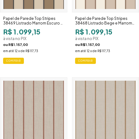
Papel de Parede Top Stripes
Papel de Parede Top Stripes
38469 Listrado Marrom Escuro e
38468 Listrado Bege e Marrom
Cru Largo
Duplo
R$ 1.099,15
R$ 1.099,15
à vista no PIX
à vista no PIX
ou
R$1.157,00
ou
R$1.157,00
em até
12
x de
R$117,73
em até
12
x de
R$117,73