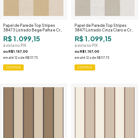
Papel de Parede Top Stripes
Papel de Parede Top Stripes
38473 Listrado Bege Palha e Cru
38471 Listrado Cinza Claro e Cru
Largo
Largo
R$ 1.099,15
R$ 1.099,15
à vista no PIX
à vista no PIX
ou
R$1.157,00
ou
R$1.157,00
em até
12
x de
R$117,73
em até
12
x de
R$117,73