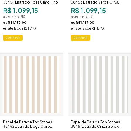
38454 Listrado Rosa Claro Fino
38453 Listrado Verde Oliva
Claro Fino
R$ 1.099,15
R$ 1.099,15
à vista no PIX
à vista no PIX
ou
R$1.157,00
ou
R$1.157,00
em até
12
x de
R$117,73
em até
12
x de
R$117,73
Papel de Parede Top Stripes
Papel de Parede Top Stripes
38452 Listrado Bege Claro
38451 Listrado Cinza Gelo e
Estreito
Branco Estreito