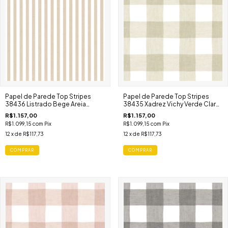
Papel de Parede Top Stripes
Papel de Parede Top Stripes
38436 Listrado Bege Areia
38435 Xadrez Vichy Verde Claro
Grosso
e Branco
R$1.157,00
R$1.157,00
R$1.099,15
com
Pix
R$1.099,15
com
Pix
12
x de
R$117,73
12
x de
R$117,73