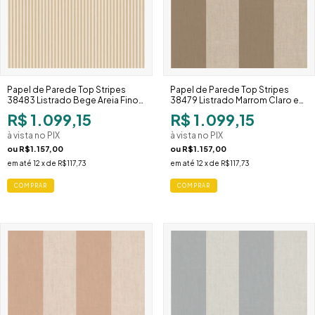
Papel de Parede Top Stripes
Papel de Parede Top Stripes
38483 Listrado Bege Areia Fino
38479 Listrado Marrom Claro e
Espaçado
Cru Largo
R$ 1.099,15
R$ 1.099,15
à vista no PIX
à vista no PIX
ou
R$1.157,00
ou
R$1.157,00
em até
12
x de
R$117,73
em até
12
x de
R$117,73