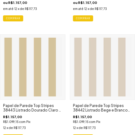
ou
R$1.157,00
ou
R$1.157,00
em até
12
x de
R$117,73
em até
12
x de
R$117,73
Papel de Parede Top Stripes
Papel de Parede Top Stripes
38443 Listrado Dourado Claro e
38442 Listrado Bege e Branco
Branco Largo
Largo
R$1.157,00
R$1.157,00
R$1.099,15
com
Pix
R$1.099,15
com
Pix
12
x de
R$117,73
12
x de
R$117,73