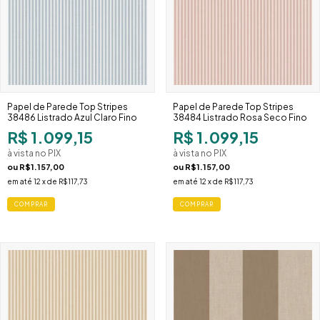
Papel de Parede Top Stripes
Papel de Parede Top Stripes
38486 Listrado Azul Claro Fino
38484 Listrado Rosa Seco Fino
R$ 1.099,15
R$ 1.099,15
à vista no PIX
à vista no PIX
ou
R$1.157,00
ou
R$1.157,00
em até
12
x de
R$117,73
em até
12
x de
R$117,73