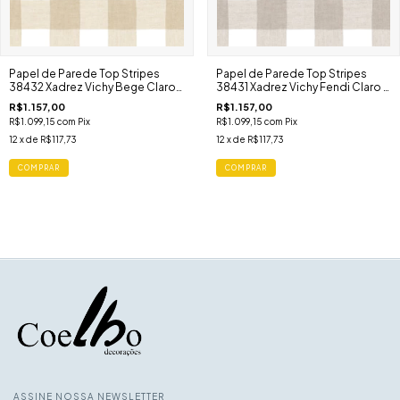
Papel de Parede Top Stripes
Papel de Parede Top Stripes
38432 Xadrez Vichy Bege Claro
38431 Xadrez Vichy Fendi Claro e
e Branco
Branco
R$1.157,00
R$1.157,00
R$1.099,15
com
Pix
R$1.099,15
com
Pix
12
x de
R$117,73
12
x de
R$117,73
ASSINE NOSSA NEWSLETTER