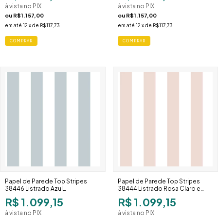
à vista no PIX
à vista no PIX
ou
R$1.157,00
ou
R$1.157,00
em até
12
x de
R$117,73
em até
12
x de
R$117,73
Papel de Parede Top Stripes
Papel de Parede Top Stripes
38446 Listrado Azul
38444 Listrado Rosa Claro e
Acinzentado e Branco Largo
Branco Largo
R$ 1.099,15
R$ 1.099,15
à vista no PIX
à vista no PIX