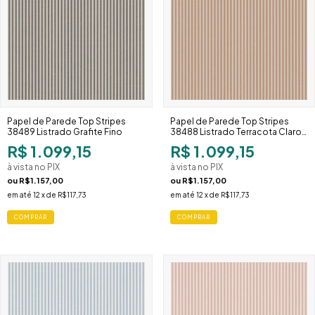
Papel de Parede Top Stripes
Papel de Parede Top Stripes
38489 Listrado Grafite Fino
38488 Listrado Terracota Claro
Estreito
R$ 1.099,15
R$ 1.099,15
à vista no PIX
à vista no PIX
ou
R$1.157,00
ou
R$1.157,00
em até
12
x de
R$117,73
em até
12
x de
R$117,73