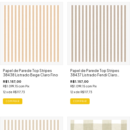
Papel de Parede Top Stripes
Papel de Parede Top Stripes
38438 Listrado Bege Claro Fino
38437 Listrado Fendi Claro
Grosso
R$1.157,00
R$1.157,00
R$1.099,15
com
Pix
R$1.099,15
com
Pix
12
x de
R$117,73
12
x de
R$117,73