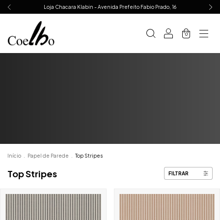
Loja Chacara Klabin - Avenida Prefeito Fabio Prado, 16
0
Início
.
Papel de Parede
.
Top Stripes
Top Stripes
FILTRAR