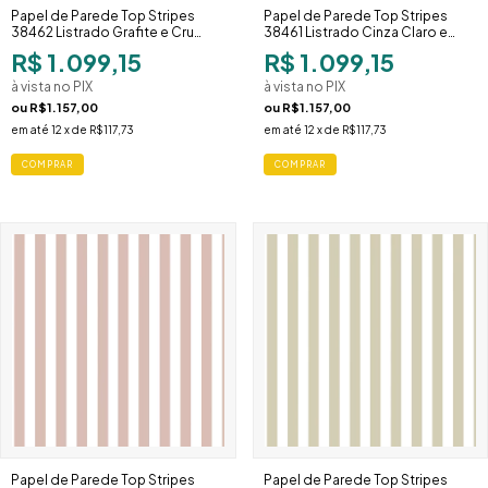
Papel de Parede Top Stripes
Papel de Parede Top Stripes
38462 Listrado Grafite e Cru
38461 Listrado Cinza Claro e
Marcado
Branco Espaçado
R$ 1.099,15
R$ 1.099,15
à vista no PIX
à vista no PIX
ou
R$1.157,00
ou
R$1.157,00
em até
12
x de
R$117,73
em até
12
x de
R$117,73
Papel de Parede Top Stripes
Papel de Parede Top Stripes