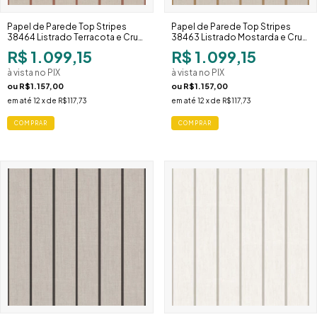
Papel de Parede Top Stripes
Papel de Parede Top Stripes
38464 Listrado Terracota e Cru
38463 Listrado Mostarda e Cru
Destaque
Definido
R$ 1.099,15
R$ 1.099,15
à vista no PIX
à vista no PIX
ou
R$1.157,00
ou
R$1.157,00
em até
12
x de
R$117,73
em até
12
x de
R$117,73