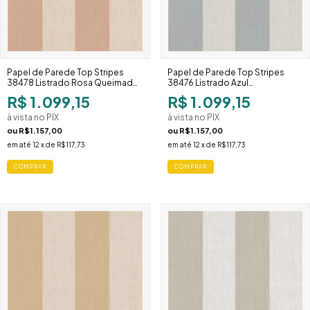
Papel de Parede Top Stripes
Papel de Parede Top Stripes
38478 Listrado Rosa Queimado
38476 Listrado Azul
e Cru Largo
Acinzentado e Cru Largo
R$ 1.099,15
R$ 1.099,15
à vista no PIX
à vista no PIX
ou
R$1.157,00
ou
R$1.157,00
em até
12
x de
R$117,73
em até
12
x de
R$117,73