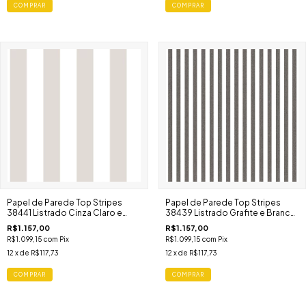
Papel de Parede Top Stripes
Papel de Parede Top Stripes
38441 Listrado Cinza Claro e
38439 Listrado Grafite e Branco
Branco Largo
Largo
R$1.157,00
R$1.157,00
R$1.099,15
com
Pix
R$1.099,15
com
Pix
12
x de
R$117,73
12
x de
R$117,73