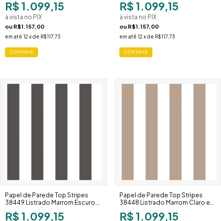
R$ 1.099,15
R$ 1.099,15
à vista no PIX
à vista no PIX
ou
R$1.157,00
ou
R$1.157,00
em até
12
x de
R$117,73
em até
12
x de
R$117,73
Papel de Parede Top Stripes
Papel de Parede Top Stripes
38449 Listrado Marrom Escuro e
38448 Listrado Marrom Claro e
Branco Largo
Branco Largo
R$ 1.099,15
R$ 1.099,15