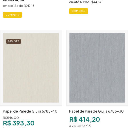
em até
12
x de
R$44,37
em até
12
x de
R$42,13
24
%
OFF
Papel de Parede Giulia 6785-40
Papel de Parede Giulia 6785-30
R$ 414,20
R$546,00
R$ 393,30
à vista no PIX