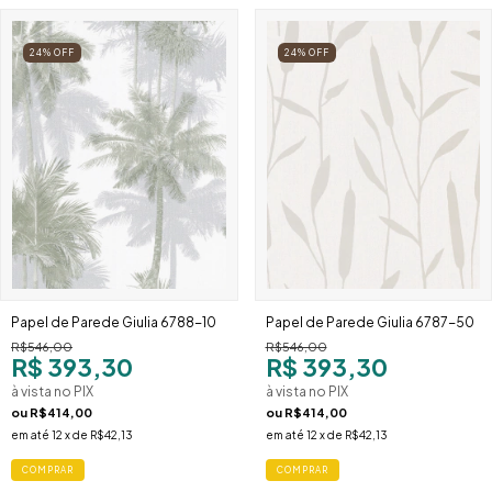
24
%
OFF
24
%
OFF
Papel de Parede Giulia 6788-10
Papel de Parede Giulia 6787-50
R$546,00
R$546,00
R$ 393,30
R$ 393,30
à vista no PIX
à vista no PIX
ou
R$414,00
ou
R$414,00
em até
12
x de
R$42,13
em até
12
x de
R$42,13