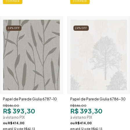
24
%
OFF
24
%
OFF
Papel de Parede Giulia 6787-10
Papel de Parede Giulia 6786-30
R$546,00
R$546,00
R$ 393,30
R$ 393,30
à vista no PIX
à vista no PIX
ou
R$414,00
ou
R$414,00
em até
12
x de
R$42,13
em até
12
x de
R$42,13