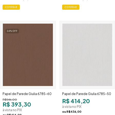
24
%
OFF
Papel de Parede Giulia 6785-60
Papel de Parede Giulia 6785-50
R$ 414,20
R$546,00
R$ 393,30
à vista no PIX
à vista no PIX
ou
R$436,00
ou
R$414,00