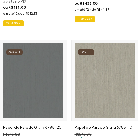
à vista no PIX
ou
R$436,00
ou
R$414,00
em até
12
x de
R$44,37
em até
12
x de
R$42,13
24
%
OFF
24
%
OFF
Papel de Parede Giulia 6785-20
Papel de Parede Giulia 6785-10
R$546,00
R$546,00