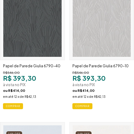
Papel de Parede Giulia 6790-40
Papel de Parede Giulia 6790-10
R$546,00
R$546,00
R$ 393,30
R$ 393,30
à vista no PIX
à vista no PIX
ou
R$414,00
ou
R$414,00
em até
12
x de
R$42,13
em até
12
x de
R$42,13