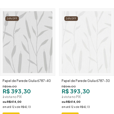
24
%
OFF
24
%
OFF
Papel de Parede Giulia 6787-40
Papel de Parede Giulia 6787-30
R$546,00
R$546,00
R$ 393,30
R$ 393,30
à vista no PIX
à vista no PIX
ou
R$414,00
ou
R$414,00
em até
12
x de
R$42,13
em até
12
x de
R$42,13