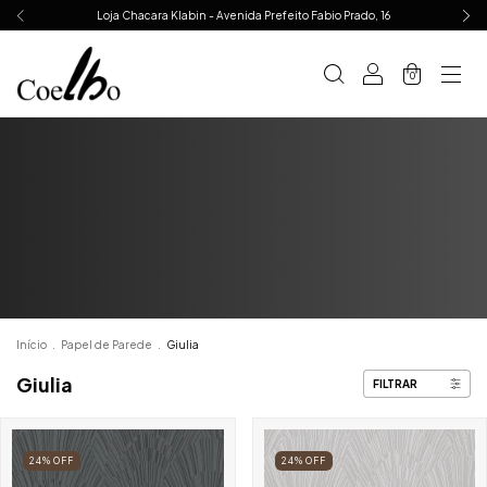
Loja Chacara Klabin - Avenida Prefeito Fabio Prado, 16
0
Início
.
Papel de Parede
.
Giulia
Giulia
FILTRAR
24
%
OFF
24
%
OFF