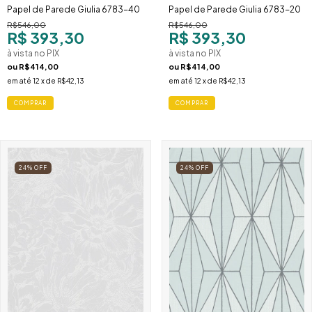
Papel de Parede Giulia 6783-40
Papel de Parede Giulia 6783-20
R$546,00
R$546,00
R$ 393,30
R$ 393,30
à vista no PIX
à vista no PIX
ou
R$414,00
ou
R$414,00
em até
12
x de
R$42,13
em até
12
x de
R$42,13
24
%
OFF
24
%
OFF