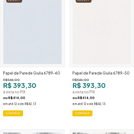
24
%
OFF
24
%
OFF
Papel de Parede Giulia 6789-60
Papel de Parede Giulia 6789-50
R$546,00
R$546,00
R$ 393,30
R$ 393,30
à vista no PIX
à vista no PIX
ou
R$414,00
ou
R$414,00
em até
12
x de
R$42,13
em até
12
x de
R$42,13