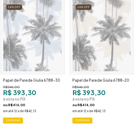
24
%
OFF
24
%
OFF
Papel de Parede Giulia 6788-30
Papel de Parede Giulia 6788-20
R$546,00
R$546,00
R$ 393,30
R$ 393,30
à vista no PIX
à vista no PIX
ou
R$414,00
ou
R$414,00
em até
12
x de
R$42,13
em até
12
x de
R$42,13