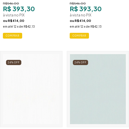
R$546,00
R$546,00
R$ 393,30
R$ 393,30
à vista no PIX
à vista no PIX
ou
R$414,00
ou
R$414,00
em até
12
x de
R$42,13
em até
12
x de
R$42,13
24
%
OFF
24
%
OFF