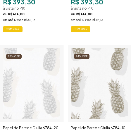
R$ 393,30
R$ 393,30
à vista no PIX
à vista no PIX
ou
R$414,00
ou
R$414,00
em até
12
x de
R$42,13
em até
12
x de
R$42,13
24
%
OFF
24
%
OFF
Papel de Parede Giulia 6784-20
Papel de Parede Giulia 6784-10