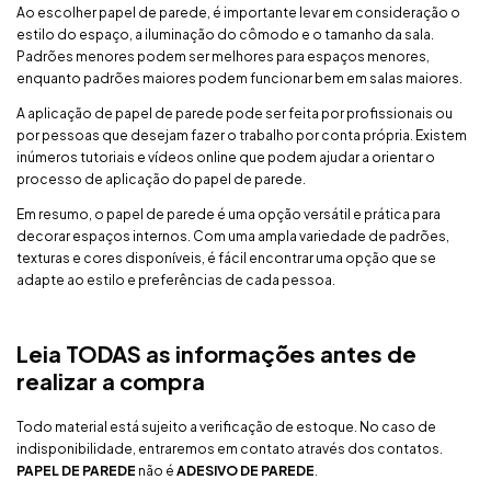
Ao escolher papel de parede, é importante levar em consideração o
estilo do espaço, a iluminação do cômodo e o tamanho da sala.
Padrões menores podem ser melhores para espaços menores,
enquanto padrões maiores podem funcionar bem em salas maiores.
A aplicação de papel de parede pode ser feita por profissionais ou
por pessoas que desejam fazer o trabalho por conta própria. Existem
inúmeros tutoriais e vídeos online que podem ajudar a orientar o
processo de aplicação do papel de parede.
Em resumo, o papel de parede é uma opção versátil e prática para
decorar espaços internos. Com uma ampla variedade de padrões,
texturas e cores disponíveis, é fácil encontrar uma opção que se
adapte ao estilo e preferências de cada pessoa.
Leia TODAS as informações antes de
realizar a compra
Todo material está sujeito a verificação de estoque. No caso de
indisponibilidade, entraremos em contato através dos contatos.
PAPEL DE PAREDE
não é
ADESIVO DE PAREDE
.