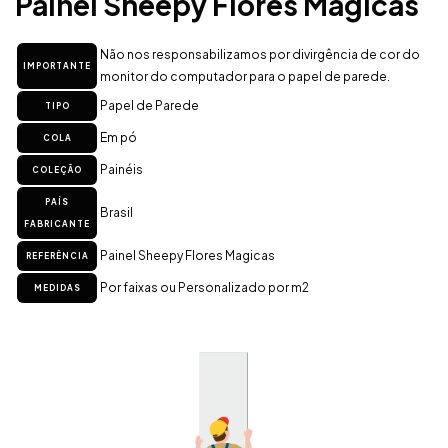
Painel Sheepy Flores Magicas
Não nos responsabilizamos por divirgência de cor do
IMPORTANTE
monitor do computador para o papel de parede.
Papel de Parede
TIPO
Em pó
COLA
Painéis
COLEÇÃO
PAÍS
Brasil
FABRICANTE
Painel Sheepy Flores Magicas
REFERÊNCIA
Por faixas ou Personalizado por m2
MEDIDAS