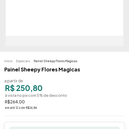
Início
.
Especiais
.
Painel Sheepy Flores Magicas
Painel Sheepy Flores Magicas
a partir de
R$ 250,80
à vista no pix com 5% de desconto
R$264,00
em até
12
x de
R$26,86