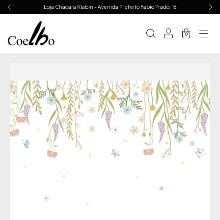
Loja Chacara Klabin - Avenida Prefeito Fabio Prado, 16
0