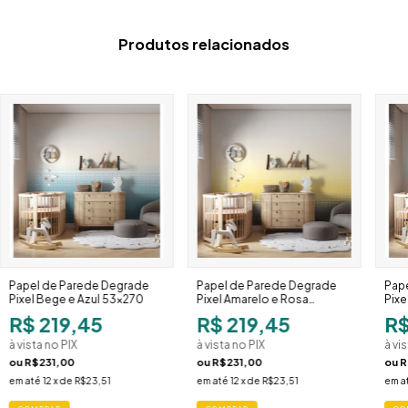
Produtos relacionados
Papel de Parede Degrade
Papel de Parede Degrade
Pap
Pixel Bege e Azul 53x270
Pixel Amarelo e Rosa
Pixe
53x270
R$ 219,45
R$ 219,45
R$
à vista no PIX
à vista no PIX
à vi
ou
R$231,00
ou
R$231,00
ou
R
em até
12
x de
R$23,51
em até
12
x de
R$23,51
em a